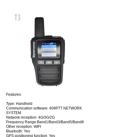
Features:
Type: Handheld
Communication software: 409PTT NETWORK
SYSTEM
Network reception: 4G/3G/2G
Frequency Range:Band1/Band3/Band5/Band8
Other reception: WIFI
Bluetooth: Yes
GPS positioning function: Yes