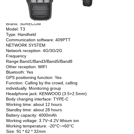
Brand: SURECOM
Model: T3
Type: Handheld
Communication software: 409PTT
NETWORK SYSTEM
Network reception: 4G/3G/2G
Frequency
Range:Band1/Band3/Band5/Band8
Other reception: WIFI
Bluetooth: Yes
GPS positioning function: Yes
Function: Calling by the crowd, calling
individually. Monitoring group
Headphone jack: KENWOOD (3.5+2.5mm)
Body charging interface: TYPE-C
Working time: about 12 hours
Standby time: about 28 hours
Battery capacity: 4000mAh
Working voltage: 3.7V~4.2V lithium ion
Working temperature: -20°C~+60°C
Size: 91 * 62 * 32mm