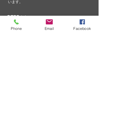
います。
OEM製品
Phone
Email
Facebook
正規販売店
SURECOM製品は、以下の正規販売店
を通じてご購入いただけます。
技術情報
SURECOM ソリューションのエク
スペリエンスを向上するための継
続的な取り組みの一環として、当
社では重大な問題に関するコミュ
ニケーション プロセスを合理化し
ています。
卸売価格表のリクエスト
企業として、卸売価格表のリクエ