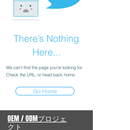
There’s Nothing
Here...
We can’t find the page you’re looking for.
Check the URL, or head back home.
Go Home
OEM / ODMプロジェ
クト