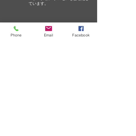
ています。
卸売価格表のリクエスト
企業として、卸売価格表のリクエ
Phone
Email
Facebook
ストを定期的に受け取ることにな
ります。
接触
SURECOM 香港オフィス
電話番号:
+852-31470212
FAX: +852-31470217
WhatsApp: +85254457217
メールアドレス:
cs@409shop.net