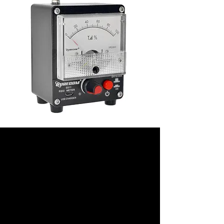
Full Name
MAR. 23, 2023
I'm a paragraph. I'm connected
to your collection through a
dataset. Click Preview to see
my content. To update me, go