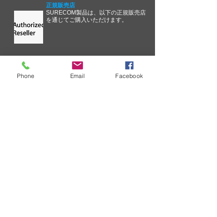
正規販売店
SURECOM製品は、以下の正規販売店
を通じてご購入いただけます。
技術情報
Phone
Email
Facebook
SURECOM ソリューションのエク
スペリエンスを向上するための継
続的な取り組みの一環として、当
社では重大な問題に関するコミュ
ニケーション プロセスを合理化し
ています。
卸売価格表のリクエスト
企業として、卸売価格表のリクエ
ストを定期的に受け取ることにな
ります。