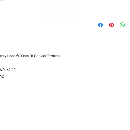
mmy Load 50 Ohm Rf Coaxial Terminal
WR: ≤1.20
50Ω