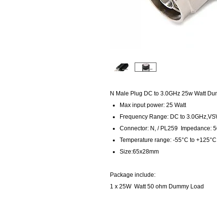
N Male Plug DC to 3.0GHz 25w Watt Du
Max input power: 25 Watt
Frequency Range: DC to 3.0GHz,VS
Connector: N, / PL259 Impedance: 
Temperature range: -55°C to +125°C
Size:65x28mm
Package include:
1 x 25W
Watt 50 ohm Dummy Load