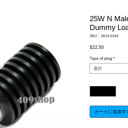
25W N Male
Dummy Lo
SKU： 0014-0104
$22.50
価
格
Type of plug
*
選択
数量
*
カートに追加す