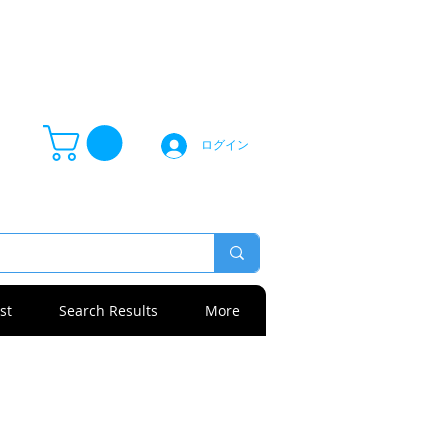
ログイン
st
Search Results
More