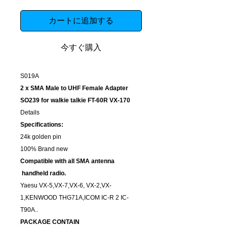
カートに追加する
今すぐ購入
S019A
2 x SMA Male to UHF Female Adapter
SO239 for walkie talkie FT-60R VX-170
Details
Specifications:
24k golden pin
100% Brand new
Compatible with all SMA antenna
handheld radio.
Yaesu VX-5,VX-7,VX-6, VX-2,VX-
1,KENWOOD THG71A,ICOM IC-R 2 IC-
T90A..
PACKAGE CONTAIN