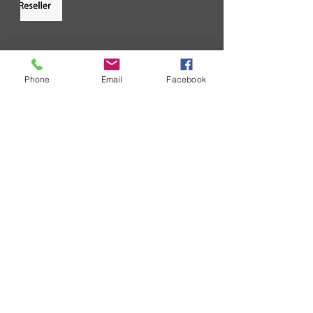
技術情報
SURECOM ソリューションのエク
Phone
Email
Facebook
スペリエンスを向上するための継
続的な取り組みの一環として、当
社では重大な問題に関するコミュ
ニケーション プロセスを合理化し
ています。
卸売価格表のリクエスト
企業として、卸売価格表のリクエ
ストを定期的に受け取ることにな
ります。