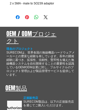
2 x SMA - male to SO239 adaptor
OEM / ODMプロジェ
クト
現在のプロジェクト
SURECOMは、世界各国の無線機器ハードウェアメ
ーカーとの豊富な経験を有しています。長年の開発
経験に基づき、拡張性、信頼性、堅牢性を備えた無
線機器システムを自社開発することの重要性を認識
しているOEM/ODM企業に対し、フルサイクルのプ
ロジェクト管理および製品管理サービスを提供して
います。
OEM製品
正規販売店
SURECOM製品は、以下の正規販売店
を通じてご購入いただけます。