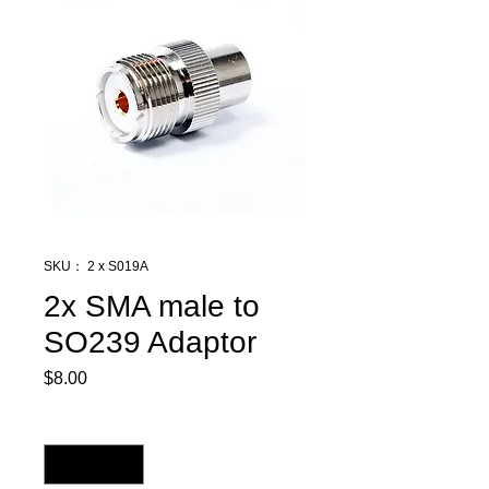
SKU： 2 x S019A
2x SMA male to
SO239 Adaptor
$8.00
価
格
数量
*