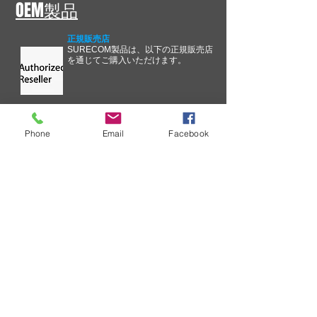
OEM製品
正規販売店
SURECOM製品は、以下の正規販売店
を通じてご購入いただけます。
Phone
Email
Facebook
技術情報
SURECOM ソリューションのエク
スペリエンスを向上するための継
続的な取り組みの一環として、当
社では重大な問題に関するコミュ
ニケーション プロセスを合理化し
ています。
卸売価格表のリクエスト
企業として、卸売価格表のリクエ
ストを定期的に受け取ることにな
ります。