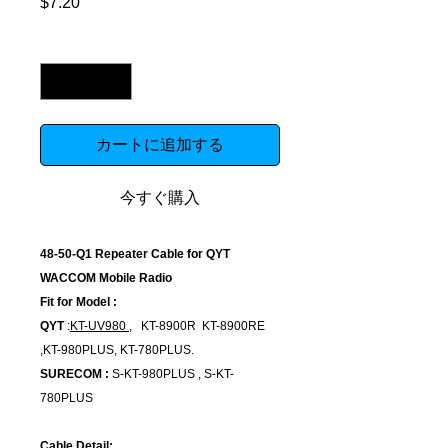
$7.20
価
格
数量
*
カートに追加する
今すぐ購入
48-50-Q1 Repeater Cable for QYT
WACCOM Mobile Radio
Fit for Model :
QYT
:
KT-UV980 ,
KT-8900R KT-8900RE
,KT-980PLUS, KT-780PLUS.
SURECOM :
S-KT-980PLUS , S-KT-
780PLUS
Cable Detail: