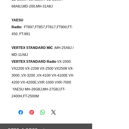
68A8J,MD-200,MH-31A8J
YAESU
Radio:
FT897,FT857,FT817,FT900,FT-
450, FT-991
VERTEX STANDARD MIC :
MH-25A8J /
MD-11A8J
VERTEX STANDARD Radio
VX-2000
VX2200 VX-2208 VX-2500 VX2508 VX-
3000 ,VX-3200 ,VX-4100 VX-4100E VX-
4200 VX-4200E,VXR-1000 VXR-7000
YAESU MH-26G8J,MH-27G8J,FT-
2400H,FT-2500M