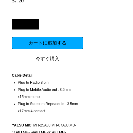
$7.20
価
格
数量
*
カートに追加する
今すぐ購入
Cable Detail:
Plug to Radio 8 pin
Plug to Mobile Audio out : 3.5mm
x15mm mono.
Plug to Surecom Repeater in : 3.5mm
x17mm 4 contact
YAESU MIC
:MH-25A8J,MH-67A8J,MD-
11A8J,MH-59A8J,MH-61A8J,MH-