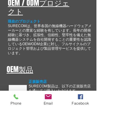
OEM / ODMプロジェ
クト
現在のプロジェクト
SURECOMは、世界各国の無線機器ハードウェアメ
ーカーとの豊富な経験を有しています。長年の開発
経験に基づき、拡張性、信頼性、堅牢性を備えた無
線機器システムを自社開発することの重要性を認識
しているOEM/ODM企業に対し、フルサイクルのプ
ロジェクト管理および製品管理サービスを提供して
います。
OEM製品
正規販売店
SURECOM製品は、以下の正規販売店
を通じてご購入いただけます。
Phone
Email
Facebook
技術情報
SURECOM ソリューションのエク
スペリエンスを向上するための継