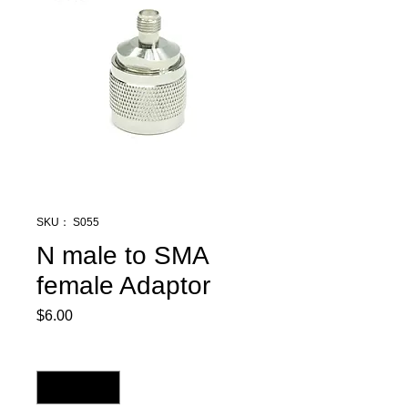
SKU： S055
N male to SMA
female Adaptor
$6.00
価
格
数量
*