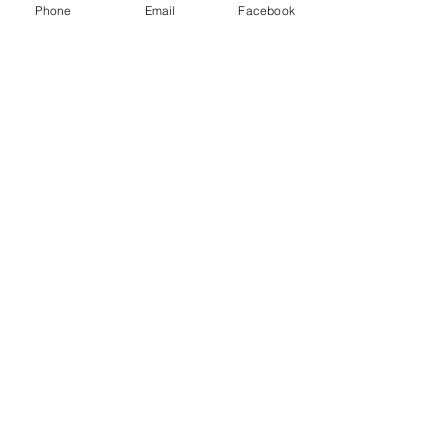
Phone
Email
Facebook
社では重大な問題に関するコミュ
ニケーション プロセスを合理化し
ています。
卸売価格表のリクエスト
企業として、卸売価格表のリクエ
ストを定期的に受け取ることにな
ります。
接触
SURECOM 香港オフィス
電話番号:
+852-31470212
FAX: +852-31470217
WhatsApp: +85254457217
メールアドレス:
cs@409shop.net