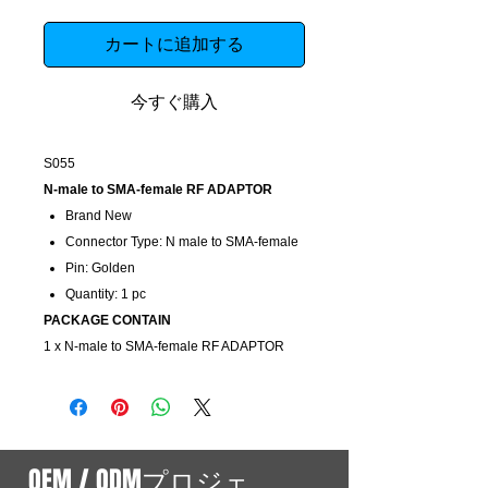
カートに追加する
今すぐ購入
S055
N-male to SMA-female RF ADAPTOR
Brand New
Connector Type: N male to SMA-female
Pin: Golden
Quantity: 1 pc
PACKAGE CONTAIN
1 x N-male to SMA-female RF ADAPTOR
OEM / ODMプロジェ