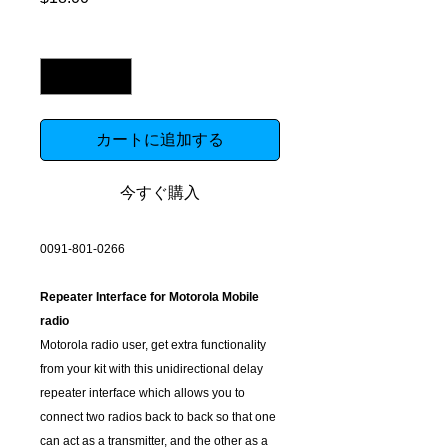
格
数量
*
カートに追加する
今すぐ購入
0091-801-0266
Repeater Interface for Motorola Mobile
radio
Motorola radio user, get extra functionality
from your kit with this unidirectional delay
repeater interface which allows you to
connect two radios back to back so that one
can act as a transmitter, and the other as a