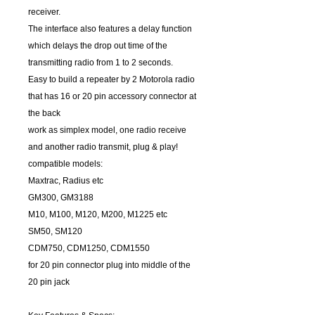
receiver.
The interface also features a delay function
which delays the drop out time of the
transmitting radio from 1 to 2 seconds.
Easy to build a repeater by 2 Motorola radio
that has 16 or 20 pin accessory connector at
the back
work as simplex model, one radio receive
and another radio transmit, plug & play!
compatible models:
Maxtrac, Radius etc
GM300, GM3188
M10, M100, M120, M200, M1225 etc
SM50, SM120
CDM750, CDM1250, CDM1550
for 20 pin connector plug into middle of the
20 pin jack