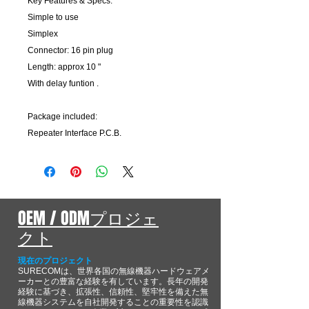
Key Features & Specs:
Simple to use
Simplex
Connector: 16 pin plug
Length: approx 10 "
With delay funtion .
Package included:
Repeater Interface P.C.B.
OEM / ODMプロジェ
クト
現在のプロジェクト
SURECOMは、世界各国の無線機器ハードウェアメ
ーカーとの豊富な経験を有しています。長年の開発
経験に基づき、拡張性、信頼性、堅牢性を備えた無
線機器システムを自社開発することの重要性を認識