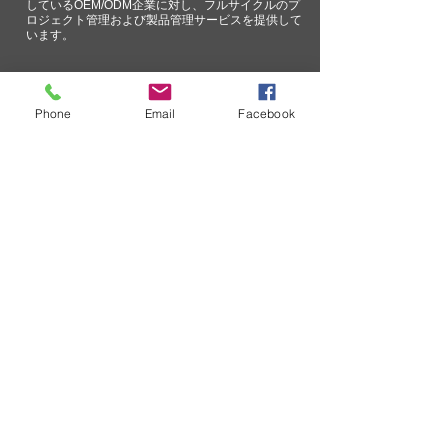
しているOEM/ODM企業に対し、フルサイクルのプ
ロジェクト管理および製品管理サービスを提供して
います。
OEM製品
Phone
Email
Facebook
正規販売店
SURECOM製品は、以下の正規販売店
を通じてご購入いただけます。
技術情報
SURECOM ソリューションのエク
スペリエンスを向上するための継
続的な取り組みの一環として、当
社では重大な問題に関するコミュ
ニケーション プロセスを合理化し
ています。