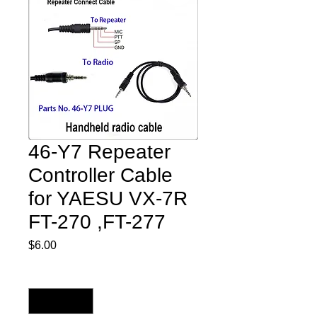
46-Y7 Repeater
Controller Cable
for YAESU VX-7R
FT-270 ,FT-277
$6.00
価
格
数量
*