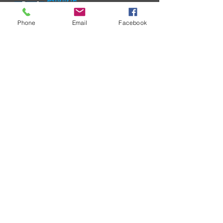
SURECOM ソリューションのエク
スペリエンスを向上するための継
続的な取り組みの一環として、当
Phone
Email
Facebook
社では重大な問題に関するコミュ
ニケーション プロセスを合理化し
ています。
卸売価格表のリクエスト
企業として、卸売価格表のリクエ
ストを定期的に受け取ることにな
ります。
接触
SURECOM 香港オフィス
電話番号:
+852-31470212
FAX: +852-31470217
WhatsApp: +85254457217