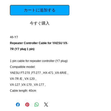
カートに追加する
今すぐ購入
46-Y7
Repeater Controller Cable for YAESU VX-
7R (Y7 plug 1 pin)
1 pin cable for repeater controller (Y7 plug)
Compatible model:
YAESU FT-270 ,FT-277 , HX-471 ,VX-6R/E ,
VX-7R /E , VX-120 ,
VX-127 ,VX-170 , VX-177 ,
Cable length: 40cm