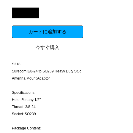
数量
*
カートに追加する
今すぐ購入
S218
Surecom 3/8-24 to SO239 Heavy Duty Stud
Antenna Mount Adaptor
Specifications:
Hole: For any 1/2"
Thread: 3/8-24
Socket: SO239
Package Content: