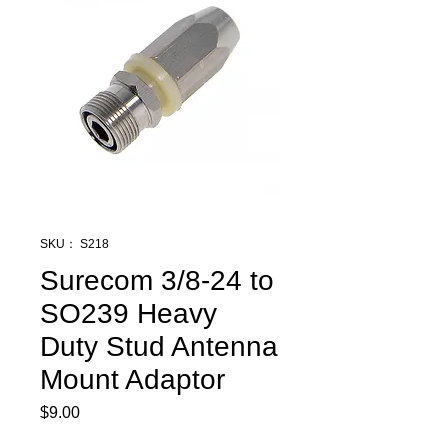
SKU： S218
Surecom 3/8-24 to
SO239 Heavy
Duty Stud Antenna
Mount Adaptor
$9.00
価
格