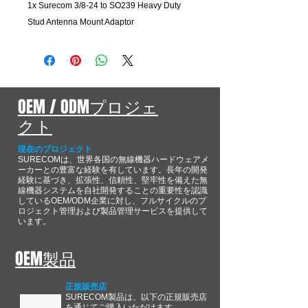
1x
Surecom 3/8-24 to SO239 Heavy Duty
Stud Antenna Mount Adaptor
OEM / ODMプロジェ
クト
現在のプロジェクト
SURECOMは、世界各国の無線機器ハードウェアメ
ーカーとの豊富な経験を有しています。長年の開発
経験に基づき、拡張性、信頼性、堅牢性を備えた無
線機器システムを自社開発することの重要性を認識
しているOEM/ODM企業に対し、フルサイクルのプ
ロジェクト管理および製品管理サービスを提供して
います。
OEM製品
正規販売店
SURECOM製品は、以下の正規販売店
を通じてご購入いただけます。