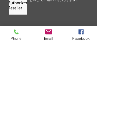
技術情報
Phone
Email
Facebook
SURECOM ソリューションのエク
スペリエンスを向上するための継
続的な取り組みの一環として、当
社では重大な問題に関するコミュ
ニケーション プロセスを合理化し
ています。
卸売価格表のリクエスト
企業として、卸売価格表のリクエ
ストを定期的に受け取ることにな
ります。