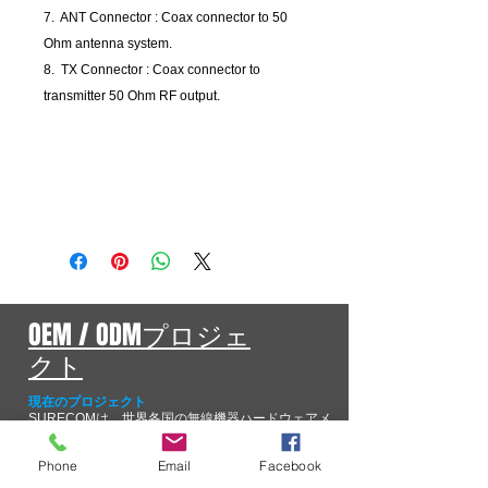
7. ANT Connector : Coax connector to 50
Ohm antenna system.
8. TX Connector : Coax connector to
transmitter 50 Ohm RF output.
OEM / ODMプロジェ
クト
現在のプロジェクト
SURECOMは、世界各国の無線機器ハードウェアメ
ーカーとの豊富な経験を有しています。長年の開発
経験に基づき、拡張性、信頼性、堅牢性を備えた無
Phone
Email
Facebook
線機器システムを自社開発することの重要性を認識
しているOEM/ODM企業に対し、フルサイクルのプ