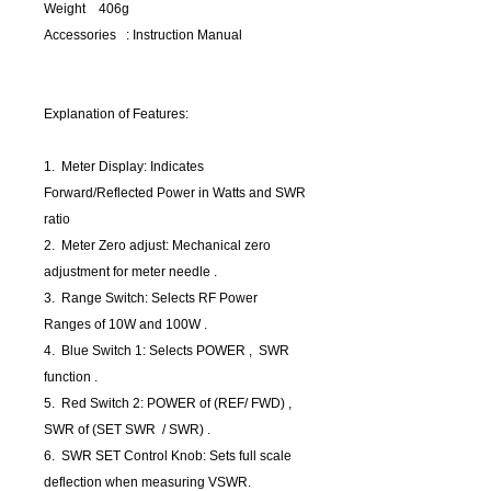
Weight 406g
Accessories : Instruction Manual
Explanation of Features:
1. Meter Display: Indicates
Forward/Reflected Power in Watts and SWR
ratio
2. Meter Zero adjust: Mechanical zero
adjustment for meter needle .
3. Range Switch: Selects RF Power
Ranges of 10W and 100W .
4. Blue Switch 1: Selects POWER , SWR
function .
5. Red Switch 2: POWER of (REF/ FWD) ,
SWR of (SET SWR / SWR) .
6. SWR SET Control Knob: Sets full scale
deflection when measuring VSWR.