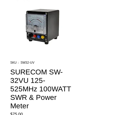
SKU： SW32-UV
SURECOM SW-
32VU 125-
525MHz 100WATT
SWR & Power
Meter
$75.00
価