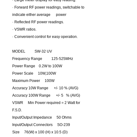
· Large meter display for easy reading.
· Forward RF power readings, switchable to
indicate either average power
· Reflected RF power readings.
· VSWR ratios.
· Convenient control for easy operation.
MODEL SW-32 UV
Frequency Range 125-525MHz
Power Range 0.2W to 100W
Power Scale 10W,100W
Maximum Power 100W
Accuracy 10W Range +/- 10 % (AVG)
Accuracy 100W Range +/- 5 % (AVG)
VSWR Min Power required = 2 Watt for
F.S.D.
Input/Output Impedance 50 Ohms
Input/Output Connectors SO-239
Size 76(W) x 100 (H) x 10.5 (D)