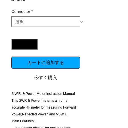
格
Connector
*
数量
*
カートに追加する
今すぐ購入
S.W.R. & Power Meter Instruction Manual
This SWR & Power meter is a highly
accurate RF meter for measuring Forward
Power,Reflected Power, and VSWR.
Main Features: