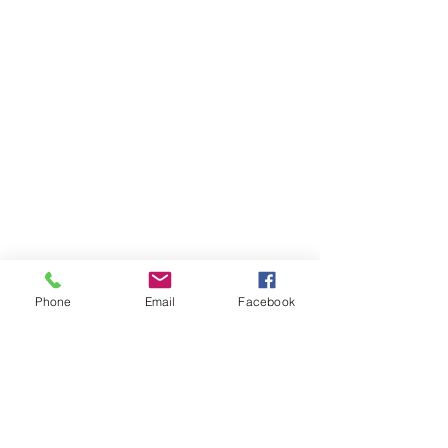
OEM / ODMプロジェ
Phone
Email
Facebook
クト
現在のプロジェクト
SURECOMは、世界各国の無線機器ハードウェアメ
ーカーとの豊富な経験を有しています。長年の開発
経験に基づき、拡張性、信頼性、堅牢性を備えた無
線機器システムを自社開発することの重要性を認識
しているOEM/ODM企業に対し、フルサイクルのプ