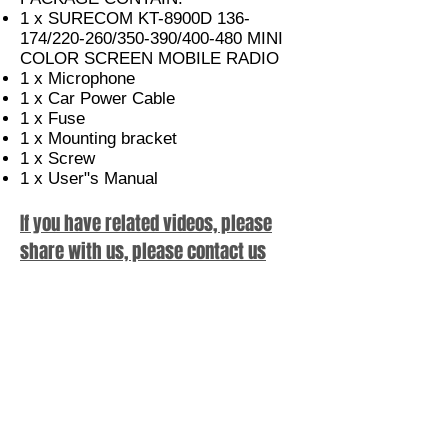
1 x SURECOM KT-8900D 136-
174/220-260/350-390/400-480 MINI
COLOR SCREEN MOBILE RADIO
1 x Microphone
1 x Car Power Cable
1 x Fuse
1 x Mounting bracket
1 x Screw
1 x User"s Manual
If you have related videos, please
share with us, please contact us