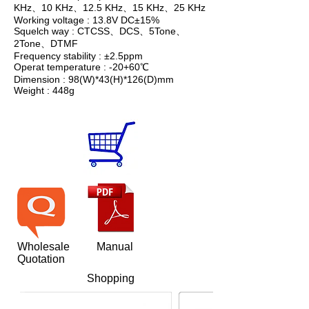
KHz、10 KHz、12.5 KHz、15 KHz、25 KHz
Working voltage : 13.8V DC±15%
Squelch way : CTCSS、DCS、5Tone、
2Tone、DTMF
Frequency stability : ±2.5ppm
Operat temperature : -20+60℃
Dimension : 98(W)*43(H)*126(D)mm
Weight : 448g
Wholesale
Manual
Quotation
Shopping