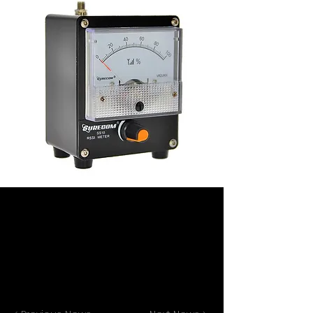
Full Name
MAR. 23, 2023
SS10 METER
$35