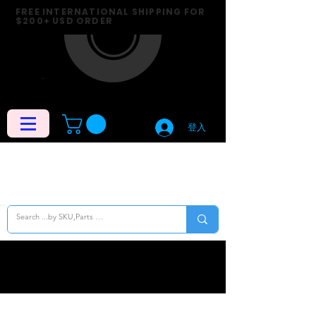
FREE INTERNATIONAL SHIPPING FOR
$200+ USD ORDER
登入
News Title 04