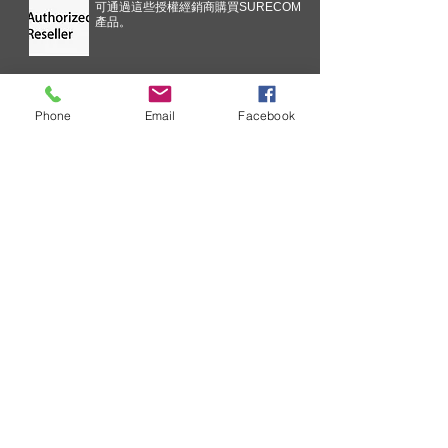
可通過這些授權經銷商購買SURECOM
產品。
Phone
Email
Facebook
技術信息
為了不斷改善您在SURECOM解決
方案方面的經驗，我們正在簡化關
鍵問題溝通流程。 更新的溝通過
程。 通知將基於技術所有權
索取批發價目表
SURECOM 是一家企業，您通常會
收到有關批發價單的請求。 ....