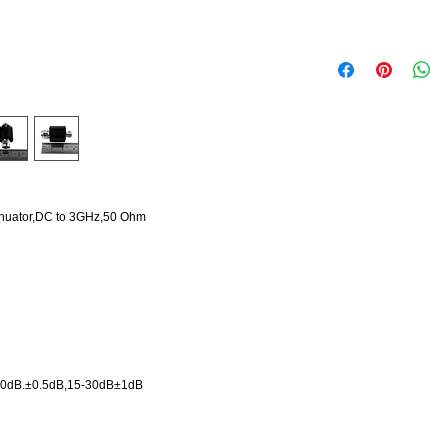
enuator,DC to 3GHz,50 Ohm
1-10dB.±0.5dB,15-30dB±1dB