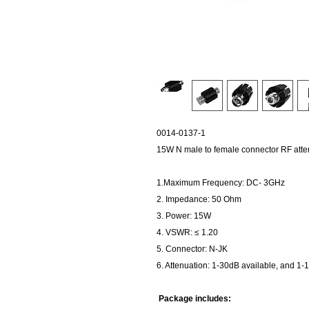
0014-0137-1
15W N male to female connector RF att
1.Maximum Frequency: DC- 3GHz
2. Impedance: 50 Ohm
3. Power: 15W
4. VSWR: ≤ 1.20
5. Connector: N-JK
6. Attenuation: 1-30dB available, and 
Package includes: