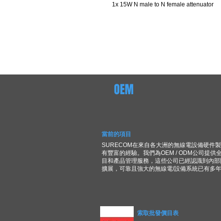
1x 15W N male to N female attenuator
OEM
當前的項目
SURECOM在來自各大洲的無線電設備硬件
有豐富的經驗。我們為OEM / ODM公司提供
目和產品管理服務，這些公司已經認識到內部
擴展，可靠且強大的無線電/設備系統已有多
索取批發價目表