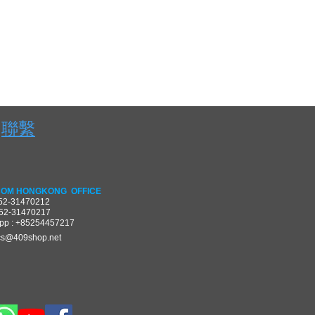
聯繫
OM HONGKONG OFFICE
852-31470212
852-31470217
pp : +85254457217
cs@409shop.net