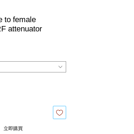
 to female
F attenuator
立即購買