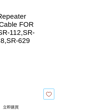
Repeater
r Cable FOR
SR-112,SR-
28,SR-629
立即購買