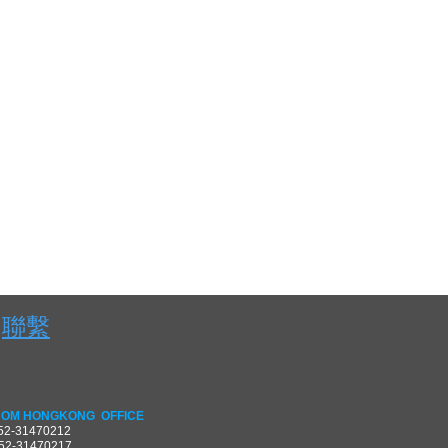
聯繫
OM HONGKONG OFFICE
852-31470212
852-31470217