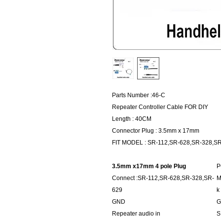
Parts Number :46-C
Repeater Controller Cable FOR DIY
Length : 40CM
Connector Plug : 3.5mm x 17mm
FIT MODEL : SR-112,SR-628,SR-328,S
3.5mm x17mm 4 pole Plug
P
Connect :SR-112,SR-628,SR-328,SR-
M
629
k
GND
G
Repeater audio in
S