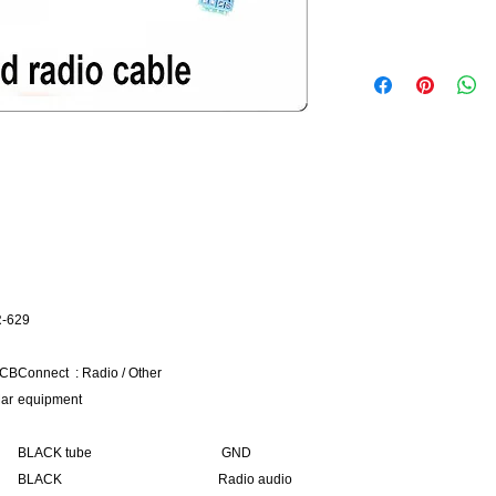
R-629
CB
Connect : Radio / Other
ar
equipment
BLACK tube
GND
BLACK
Radio audio