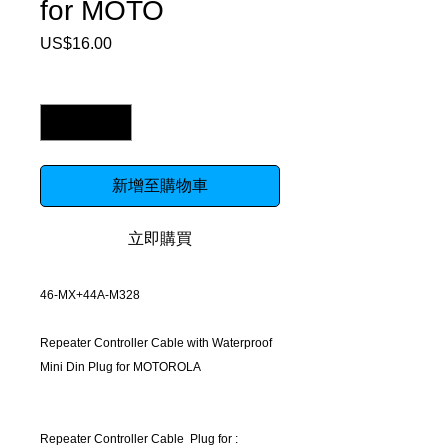
for MOTO
US$16.00
價
格
數量
*
新增至購物車
立即購買
46-MX+44A-M328
Repeater Controller Cable with Waterproof
Mini Din Plug for MOTOROLA
Repeater Controller Cable Plug for :