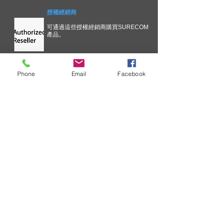
授權經銷商
可通過這些授權經銷商購買SURECOM
產品。
Phone
Email
Facebook
技術信息
為了不斷改善您在SURECOM解決
方案方面的經驗，我們正在簡化關
鍵問題溝通流程。 更新的溝通過
程。 通知將基於技術所有權
索取批發價目表
SURECOM 是一家企業，您通常會
收到有關批發價單的請求。 ....