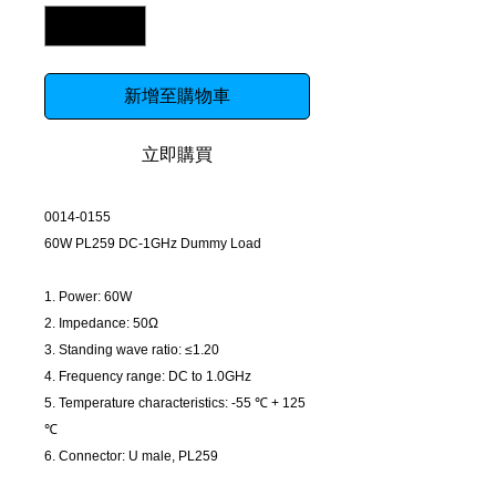
新增至購物車
立即購買
0014-0155
60W PL259 DC-1GHz Dummy Load
1. Power: 60W
2. Impedance: 50Ω
3. Standing wave ratio: ≤1.20
4. Frequency range: DC to 1.0GHz
5. Temperature characteristics: -55 ℃ + 125
℃
6. Connector: U male, PL259