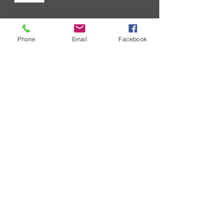
技術信息
Phone
Email
Facebook
為了不斷改善您在SURECOM解決
方案方面的經驗，我們正在簡化關
鍵問題溝通流程。 更新的溝通過
程。 通知將基於技術所有權
索取批發價目表
SURECOM 是一家企業，您通常會
收到有關批發價單的請求。 ....
聯繫