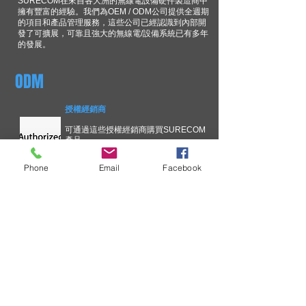
SURECOM在來自各大洲的無線電設備硬件製造商中
擁有豐富的經驗。我們為OEM / ODM公司提供全週期
的項目和產品管理服務，這些公司已經認識到內部開
發了可擴展，可靠且強大的無線電/設備系統已有多年
的發展。
ODM
授權經銷商
可通過這些授權經銷商購買SURECOM
產品。
Phone
Email
Facebook
技術信息
為了不斷改善您在SURECOM解決
方案方面的經驗，我們正在簡化關
鍵問題溝通流程。 更新的溝通過
程。 通知將基於技術所有權