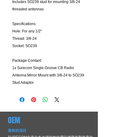
Includes SO239 stud for mounting 3/8-24
threaded antennas
Specifications:
Hole: For any 1/2"
Thread: 3/8-24
Socket: SO239
Package Contant:
1x Surecom Single Groove CB Radio
Antenna Mirror Mount with 3/8-24 to SO239
Stud Adaptor
OEM
當前的項目