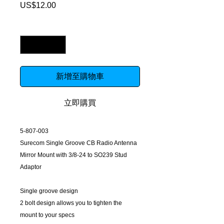
US$12.00
價
格
數量
*
新增至購物車
立即購買
5-807-003
Surecom Single Groove CB Radio Antenna
Mirror Mount with 3/8-24 to SO239 Stud
Adaptor
Single groove design
2 bolt design allows you to tighten the
mount to your specs