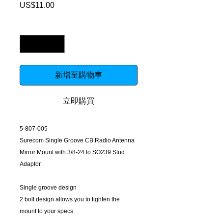
US$11.00
價
格
數量
*
新增至購物車
立即購買
5-807-005
Surecom Single Groove CB Radio Antenna
Mirror Mount with 3/8-24 to SO239 Stud
Adaptor
Single groove design
2 bolt design allows you to tighten the
mount to your specs