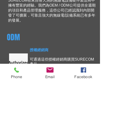
SURECOM在來自各大洲的無線電設備硬件製造商中
擁有豐富的經驗。我們為OEM / ODM公司提供全週期
的項目和產品管理服務，這些公司已經認識到內部開
發了可擴展，可靠且強大的無線電/設備系統已有多年
的發展。
ODM
授權經銷商
可通過這些授權經銷商購買SURECOM
產品。
Phone
Email
Facebook
技術信息
為了不斷改善您在SURECOM解決
方案方面的經驗，我們正在簡化關
鍵問題溝通流程。 更新的溝通過
程。 通知將基於技術所有權