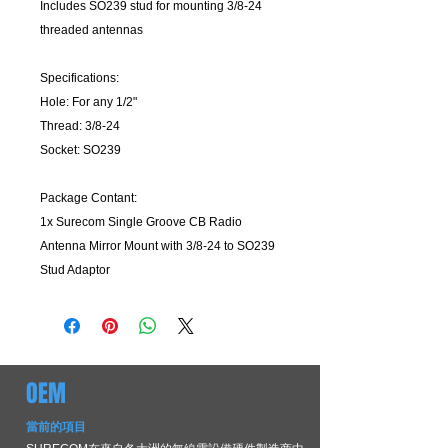
Includes SO239 stud for mounting 3/8-24
threaded antennas
Specifications:
Hole: For any 1/2"
Thread: 3/8-24
Socket: SO239
Package Contant:
1x Surecom Single Groove CB Radio
Antenna Mirror Mount with 3/8-24 to SO239
Stud Adaptor
OEM
當前的項目