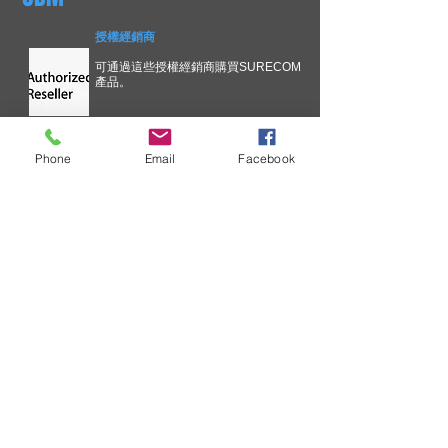
授權經銷商
可通過這些授權經銷商購買SURECOM
產品。
Phone
Email
Facebook
技術信息
為了不斷改善您在SURECOM解決
方案方面的經驗，我們正在簡化關
鍵問題溝通流程。 更新的溝通過
程。 通知將基於技術所有權
索取批發價目表
SURECOM 是一家企業，您通常會
收到有關批發價單的請求。 ....