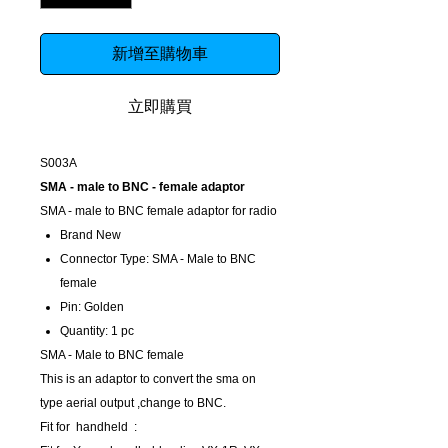
新增至購物車
立即購買
S003A
SMA - male to BNC - female adaptor
SMA - male to BNC female adaptor for radio
Brand New
Connector Type: SMA - Male to BNC
female
Pin: Golden
Quantity: 1 pc
SMA - Male to BNC female
This is an adaptor to convert the sma on
type aerial output ,change to BNC.
Fit for handheld :