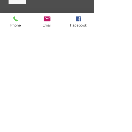
技術信息
Phone
Email
Facebook
為了不斷改善您在SURECOM解決
方案方面的經驗，我們正在簡化關
鍵問題溝通流程。 更新的溝通過
程。 通知將基於技術所有權
索取批發價目表
SURECOM 是一家企業，您通常會
收到有關批發價單的請求。 ....
聯繫