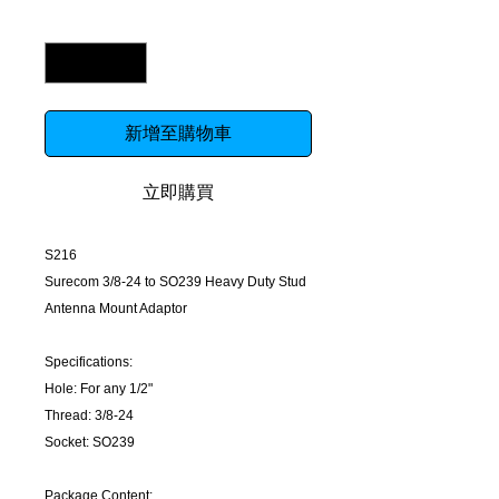
數量
*
新增至購物車
立即購買
S216
Surecom 3/8-24 to SO239 Heavy Duty Stud
Antenna Mount Adaptor
Specifications:
Hole: For any 1/2"
Thread: 3/8-24
Socket: SO239
Package Content: