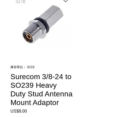
庫存單位： S216
Surecom 3/8-24 to
SO239 Heavy
Duty Stud Antenna
Mount Adaptor
US$8.00
價
格