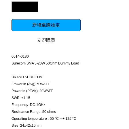
新增至購物車
立即購買
0014-0180
Surecom SMA 5-20W 50Ohm Dummy Load
BRAND SURECOM
Power in (Avg): 5 WATT
Power in (PEAK) :20WATT
SWR :<1.15
Frequency :DC-1GHz
Resistance Range: 50 ohms
Operating temperature :-55 °C ~ + 125 °C
Size: 24x42x15mm