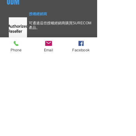
ODM
授權經銷商
可通過這些授權經銷商購買SURECOM
產品。
Phone
Email
Facebook
技術信息
為了不斷改善您在SURECOM解決
方案方面的經驗，我們正在簡化關
鍵問題溝通流程。 更新的溝通過
程。 通知將基於技術所有權
索取批發價目表
SURECOM 是一家企業，您通常會
收到有關批發價單的請求。 ....