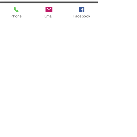
OEM
Phone
Email
Facebook
當前的項目
SURECOM在來自各大洲的無線電設備硬件製造商中
擁有豐富的經驗。我們為OEM / ODM公司提供全週期
的項目和產品管理服務，這些公司已經認識到內部開
發了可擴展，可靠且強大的無線電/設備系統已有多年
的發展。
ODM
授權經銷商
可通過這些授權經銷商購買SURECOM
產品。
技術信息
為了不斷改善您在SURECOM解決
方案方面的經驗，我們正在簡化關