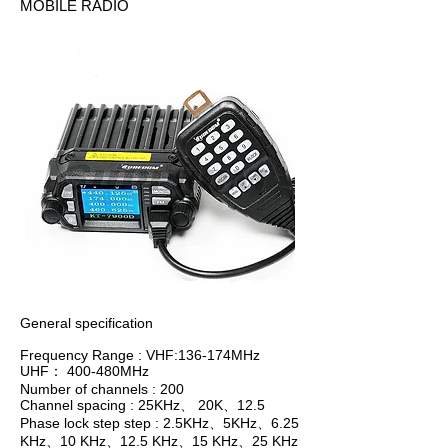
MOBILE RADIO
General specification
Frequency Range : VHF:136-174MHz
UHF： 400-480MHz
Number of channels : 200
Channel spacing : 25KHz、 20K、12.5
Phase lock step step : 2.5KHz、5KHz、6.25
KHz、10 KHz、12.5 KHz、15 KHz、25 KHz