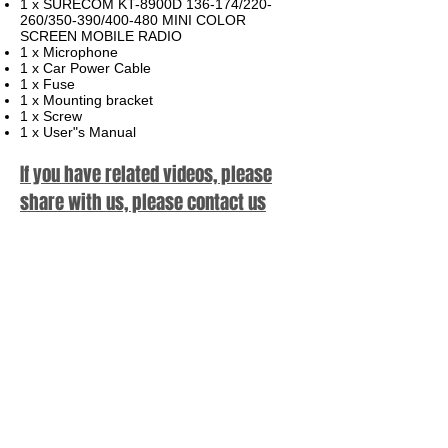
1 x SURECOM KT-8900D 136-174/220-
260/350-390/400-480 MINI COLOR
SCREEN MOBILE RADIO
1 x Microphone
1 x Car Power Cable
1 x Fuse
1 x Mounting bracket
1 x Screw
1 x User"s Manual
If you have related videos, please
share with us, please contact us