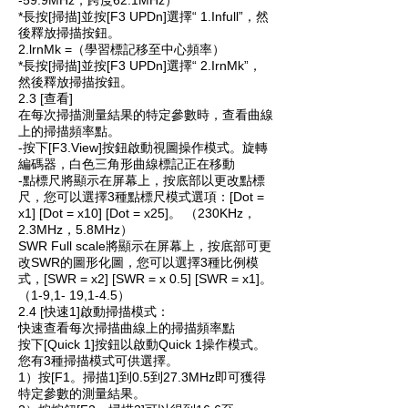
-59.9MHz，跨度62.1MHz）
*長按[掃描]並按[F3 UPDn]選擇“ 1.Infull”，然
後釋放掃描按鈕。
2.lrnMk =（學習標記移至中心頻率）
*長按[掃描]並按[F3 UPDn]選擇“ 2.IrnMk”，
然後釋放掃描按鈕。
2.3 [查看]
在每次掃描測量結果的特定參數時，查看曲線
上的掃描頻率點。
-按下[F3.View]按鈕啟動視圖操作模式。旋轉
編碼器，白色三角形曲線標記正在移動
-點標尺將顯示在屏幕上，按底部以更改點標
尺，您可以選擇3種點標尺模式選項：[Dot =
x1] [Dot = x10] [Dot = x25]。 （230KHz，
2.3MHz，5.8MHz）
SWR Full scale將顯示在屏幕上，按底部可更
改SWR的圖形化圖，您可以選擇3種比例模
式，[SWR = x2] [SWR = x 0.5] [SWR = x1]。
（1-9,1- 19,1-4.5）
2.4 [快速1]啟動掃描模式：
快速查看每次掃描曲線上的掃描頻率點
按下[Quick 1]按鈕以啟動Quick 1操作模式。
您有3種掃描模式可供選擇。
1）按[F1。掃描1]到0.5到27.3MHz即可獲得
特定參數的測量結果。