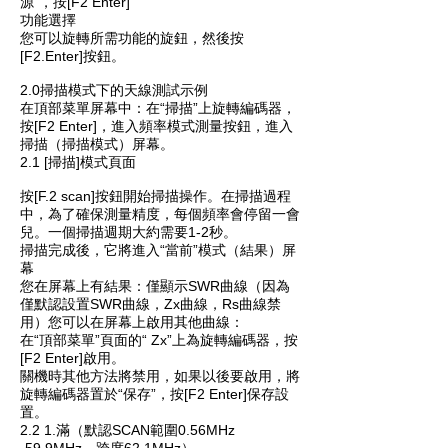
源”，按[F2 Enter]
功能選擇
您可以旋轉所需功能的旋鈕，然後按
[F2.Enter]按鈕。
2.0掃描模式下的天線測試示例
在頂部菜單屏幕中：在“掃描”上旋轉編碼器，
按[F2 Enter]，進入頻率模式測量按鈕，進入
掃描（掃描模式）屏幕。
2.1 [掃描]模式頁面
按[F.2 scan]按鈕開始掃描操作。在掃描過程
中，為了確保測量精度，每個頻率會停留一會
兒。一個掃描週期大約需要1-2秒。
掃描完成後，它將進入“當前”模式（結果）屏
幕
您在屏幕上有結果：僅顯示SWR曲線（因為
僅默認設置SWR曲線，Zx曲線，Rs曲線禁
用）您可以在屏幕上啟用其他曲線：
在“頂部菜單”頁面的“ Zx”上為旋轉編碼器，按
[F2 Enter]啟用。
關機時其他方法將禁用，如果以後要啟用，將
旋轉編碼器置於“保存”，按[F2 Enter]保存設
置。
2.2 1.滿（默認SCAN範圍0.56MHz