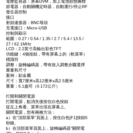
電壓監視器：屏幕DVM，加上電池狀態圖標
節電器：自動關機定時器，自動運行/停止RF
發生器控制
接口
射頻連接器：BNC母頭
充電接口：Micro-USB
控制與顯示
範圍：0.27 / 0.54 / 1.35 / 2.7 / 5.4 / 13.5 /
27 / 62.1MHz
LCD：2.2英寸高輸出彩色TFT
功能鍵：4個按鈕，帶有屏幕上的（軟菜單）
標識符
調整：旋轉編碼器，帶有按入調整步驟選擇
重量和尺寸
案例：鋁金屬
尺寸：寬7厘米x高12厘米x高2.5厘米
重量：6.1盎司（0.172公斤）
打開和關閉電源
打開電源，點消失後按住白色按鈕
從左上角看。菜單出現在屏幕上。
關閉電源，您有兩種方法：
a）在“頂部菜單”頁面上，按住白色[F1]按鈕5
秒鐘。
b）在頂部菜單頁面上，旋轉編碼器“關閉電