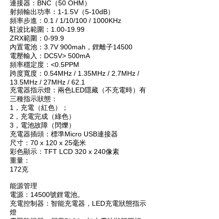
連接器：BNC（50 OHM）
射頻輸出功率：1-1.5V（5-10dB）
頻率步進：0.1 / 1/10/100 / 1000KHz
駐波比範圍：1.00-19.99
ZRX範圍：0-99.9
內置電池：3.7V 900mah，鋰離子14500
電壓輸入：DC5V> 500mA
頻率穩定度：<0.5PPM
跨度寬度：0.54MHz / 1.35MHz / 2.7MHz /
13.5MHz / 27MHz / 62.1
充電器指示燈：兩色LED隱藏（不充電時）有
三種指示狀態：
1，充電（紅色）；
2，充電完成（綠色）
3，電池故障（閃爍）
充電器插頭：標準Micro USB連接器
尺寸：70 x 120 x 25毫米
彩色顯示：TFT LCD 320 x 240像素
重量：
172克
能源管理
電源：14500號鋰電池。
充電控制器：智能充電器，LED充電狀態指示
燈