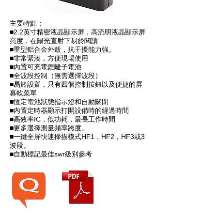
主要特點：
■2.2英寸精密液晶顯示屏，高流明液晶顯示屏
亮度，在陽光直射下易於閱讀
■重型鋁合金外殼，抗干擾能力強。
■非常緊湊，方便現場使用
■內置可充電鋰離子電池
■全波段控制（無需選擇波段）
■易於設置，只有四個控制按鈕以及便捷的屏
幕軟菜單
■恆定電池狀態指示燈和自動關閉
■內置定時器顯示打開設備時的經過時間
■高效率IC，低功耗，最長工作時間
■更多選擇測量頻率跨度。
■一鍵全屏快速掃描模式HF1，HF2，HF3或3
波段。
■自動標記最佳swr級別參考