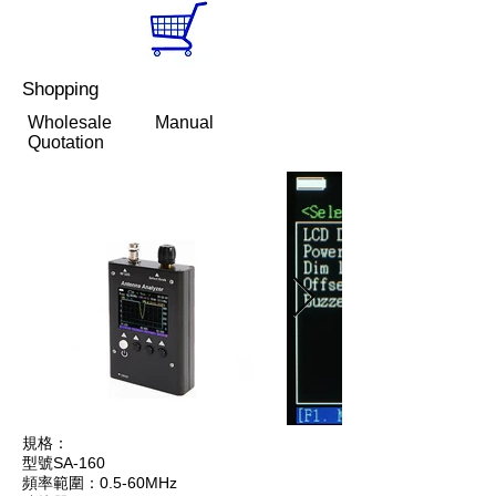
Shopping
Wholesale
Manual
Quotation
規格：
型號SA-160
頻率範圍：0.5-60MHz