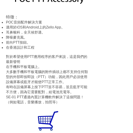
特徵：
POC音頻配件解決方案
適用於iOS和Android上的Zello App。
耳鼻喉科，全天候舒適。
降噪麥克風。
前向PTT按鈕。
在香港設計和工程
對於希望使用PTT應用程序的客戶來說，這是我們的
最新發明
在手機和平板電腦上。
大多數手機和平板電腦的附件插頭上都不支持任何類
型的外部即按即說（PTT）功能，因此用戶必須使用
設備屏幕或藍牙才能使PTT正常工作。
有時在設備屏幕上按下PTT並不容易，並且藍牙可能
不方便，因為它需要配對，給電池充電等。
SE-01 PTT通過內置計算機軟件解決了這個問題！
（例如電話，音樂播放，拍照等）