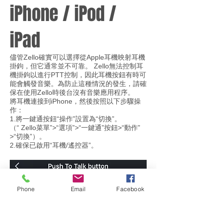
iPhone / iPod /
iPad
儘管Zello確實可以選擇從Apple耳機映射耳機
掛鉤，但它通常並不可靠。 Zello無法控制耳
機掛鉤以進行PTT控制，因此耳機按鈕有時可
能會觸發音樂。為防止這種情況的發生，請確
保在使用Zello時後台沒有音樂應用程序。
將耳機連接到iPhone，然後按照以下步驟操
作：
1.將一鍵通按鈕“操作”設置為“切換”。
（“ Zello菜單”>“選項”>“一鍵通”按鈕>“動作”
>“切換”）。
2.確保已啟用“耳機/遙控器”。
Phone
Email
Facebook