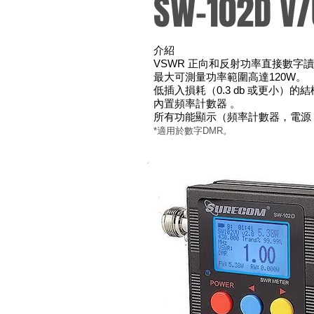
SW-102D V
介紹
VSWR 正向和反射功率直接數字
最大可測量功率範圍高達120W。
低插入損耗（0.3 db 或更小）
內置頻率計數器 。
所有功能顯示（頻率計數器，電源，
*適用於數字DMR。