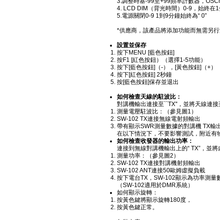
3.調整時基-99至+99頻率計數器，OS
4. LCD DIM（背光時間）0-9，始終在
5.電源關閉0-9 1到9分鐘始終為“ 0”
*供應商，該產品將添加功能而無需另行
設置並保存
按下MENU [藍色按鈕]
按F1 [紅色按鈕）（選擇1-5功能）
按下[藍色按鈕]（-），[黃色按鈕]（+）
按下[紅色按鈕] 2秒鐘
按[藍色按鈕]保存並退出
如何檢查天線的駐波比：
對講機輸出連接至``TX''，並將天線連
測量電壓駐波比：（參見圖1）
SW-102 TX連接無線電射頻輸出
帶有顯示SWR測量數據的對講機 TX輸出 
在以下情況下，不要影響測試，附近有
如何檢查收發器的輸出功率：
連接到無線對講機輸出上的“ TX”，並
測量功率：（參見圖2）
SW-102 TX連接對講機射頻輸出
SW-102 ANT連接50歐姆虛擬負載
按下電台TX，SW-102顯示為功率測量
（SW-102適用於DMR系統）
如何顯示旋轉：
按黃色鍵將顯示旋轉180度，
按黃色鍵正常。