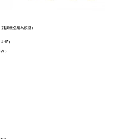
率，對講機必須為模擬）
（UHF）
W ）