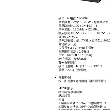
接口：NJ接口/ SO239
最大限度。功率：120 W（可測量功
電壓駐波比1.00：1〜19.9：1
頻率範圍：125MHz〜525MHz
插入損耗<0.15dB（VHF），<0.25dB
溫度0℃〜60℃
頻率計數器：是（TX輸入必須至少為0.5
電池顯示：是
內置電池3.7V：鋰離子電池
自動關閉電源：1-9分鐘
尺寸：66 * 68 * 37（mm）
5V充電器（微型USB）
背光自動關閉
接口（進出）N（SL16）/ SO239
重量：220g（含電池）
電源開/關：
按下[紅色按鈕] 2秒鐘打開或關閉電源
MENU顯示
模式編號項目調整
默認設置
內容
1.調整前向功率-99至+99微調水平 ％
2.調整反向功率-99至+99微調等級 ％