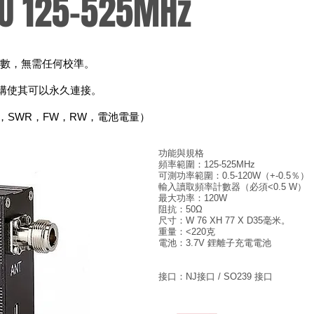
/U 125-525MHz
讀數，無需任何校準。
的結構使其可以永久連接。
SWR，FW，RW，電池電量）
功能與規格
頻率範圍：125-525MHz
可測功率範圍：0.5-120W（+-0.5％）
輸入讀取頻率計數器（必須<0.5 W）
最大功率：120W
阻抗：50Ω
尺寸：W 76 XH 77 X D35毫米。
重量：<220克
電池：3.7V 鋰離子充電電池
接口：NJ接口 / SO239 接口